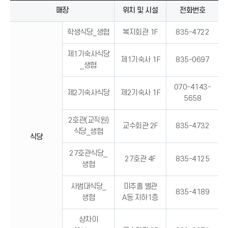
매장
위치 및 시설
전화번호
학생식당_생협
복지회관 1F
835-4722
제1기숙사식당
제1기숙사 1F
835-0697
_생협
070-4143-
제2기숙사식당
제2기숙사 1F
5658
2호관(교직원)
교수회관 2F
835-4732
식당_생협
식당
27호관식당_
27호관 4F
835-4125
생협
사범대식당_
미추홀 별관
835-4189
생협
A동 지하1층
샹차이