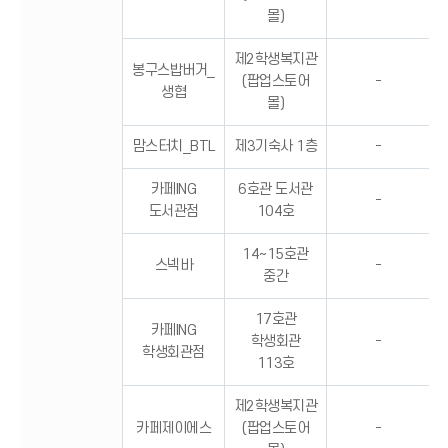
몰)
제2학생복지관
봉구스밥버거_
(팝업스토어
-
생협
몰)
맘스터치_BTL
제3기숙사 1층
-
카페ING
6호관 도서관
-
도서관점
104호
14~15호관
스넥바
-
중간
17호관
카페ING
학생회관
-
학생회관점
113호
제2학생복지관
카페제이에스
(팝업스토어
-