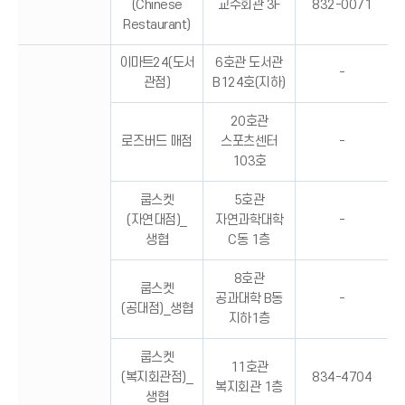
(Chinese
교수회관 3F
832-0071
Restaurant)
이마트24(도서
6호관 도서관
-
관점)
B124호(지하)
20호관
로즈버드 매점
스포츠센터
-
103호
쿱스켓
5호관
(자연대점)_
자연과학대학
-
생협
C동 1층
8호관
쿱스켓
공과대학 B동
-
(공대점)_생협
지하1층
쿱스켓
11호관
(복지회관점)_
834-4704
복지회관 1층
생협