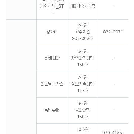
기숙사점)_BT
제3기숙사 1층
-
L
2호관
샹차이
교수회관
832-0071
301-303호
5호관
바비와따
자연과학대학
-
130호
7호관
최고당돈가스
정보기술대학
-
117호
8호관
덮밥슈퍼
공과대학
-
130호
10호관
070-4155-