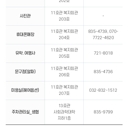
202호
11호관 복지회관
사진관
-
203호
11호관 복지회관
835-4739, 070-
휴대폰매장
204호
7722-4620
11호관 복지회관
유학․여행사
721-8018
205호
11호관 복지회관
문구점(알파)
835-4736
206호
11호관 복지회관
미용실(헤어옵션)
032-832-1512
207호
13호관
주차관리실_생협
사회과학대학
835-9799
지하1층