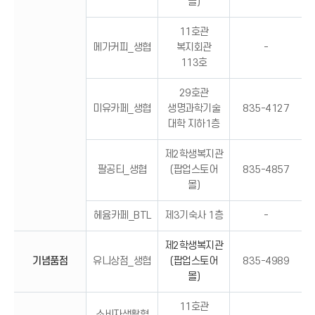
몰)
11호관
메가커피_생협
복지회관
-
113호
29호관
미유카페_생협
생명과학기술
835-4127
대학 지하1층
제2학생복지관
팔공티_생협
(팝업스토어
835-4857
몰)
헤윰카페_BTL
제3기숙사 1층
-
제2학생복지관
기념품점
유니상점_생협
(팝업스토어
835-4989
몰)
11호관
소비자생활협