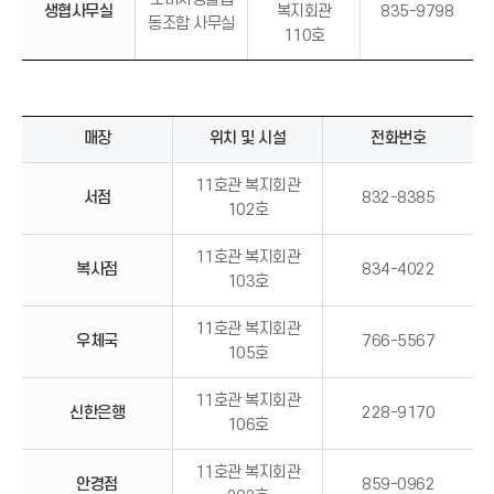
생협사무실
복지회관
835-9798
동조합 사무실
110호
매장
위치 및 시설
전화번호
11호관 복지회관
서점
832-8385
102호
11호관 복지회관
복사점
834-4022
103호
11호관 복지회관
우체국
766-5567
105호
11호관 복지회관
신한은행
228-9170
106호
11호관 복지회관
안경점
859-0962