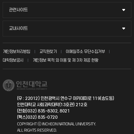
교수채용
묻고 답하기
관련사이트
관련사이트
시설예약
불친절신고
국방헬프콜
교내사이트
교내사이트
인터넷증명
자주 묻는 질문(FAQ)
발전기금
교수회
입학안내
개인정보처리방침
교직원찾기
이메일주소 무단수집거부
칭찬마당
산학협력단
교육혁신본부
대학정보공시
개인정보 목적 외 이용 및 제 3차 제공 현황
직원채용
학생서비스 지킴이
소비자생활협동조합
국제교류과
취업정보(학생)
총동문회
국제지원과
(우 : 22012) 인천광역시 연수구 아카데미로 119(송도동)
인천대학교 사회과학대학(13호관) 212호
공자아카데미
(전화)032) 835-8302, 8021
(팩스)032) 835-0720
기초교육원
COPYRIGHT ⓒ INCHEON NATIONAL UNIVERSITY.
ALL RIGHTS RESERVED.