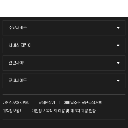
주요서비스
주요서비스
교무회의방송
서비스 지킴이
서비스 지킴이
교수채용
묻고 답하기
관련사이트
관련사이트
시설예약
불친절신고
국방헬프콜
교내사이트
교내사이트
인터넷증명
자주 묻는 질문(FAQ)
발전기금
교수회
입학안내
개인정보처리방침
교직원찾기
이메일주소 무단수집거부
칭찬마당
산학협력단
교육혁신본부
대학정보공시
개인정보 목적 외 이용 및 제 3차 제공 현황
직원채용
학생서비스 지킴이
소비자생활협동조합
국제교류과