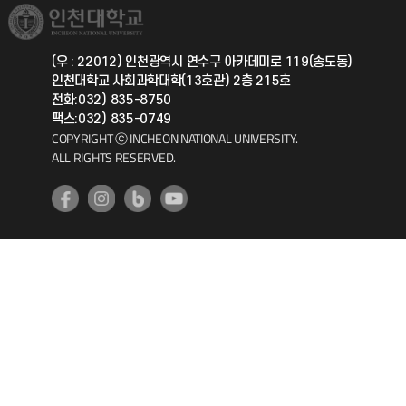
취업정보(학생)
총동문회
국제지원과
(우 : 22012) 인천광역시 연수구 아카데미로 119(송도동)
인천대학교 사회과학대학(13호관) 2층 215호
공자아카데미
전화:032) 835-8750
팩스:032) 835-0749
기초교육원
COPYRIGHT ⓒ INCHEON NATIONAL UNIVERSITY.
ALL RIGHTS RESERVED.
공학교육혁신센터
대학생활상담센터
사회봉사센터
생활원
원격지원